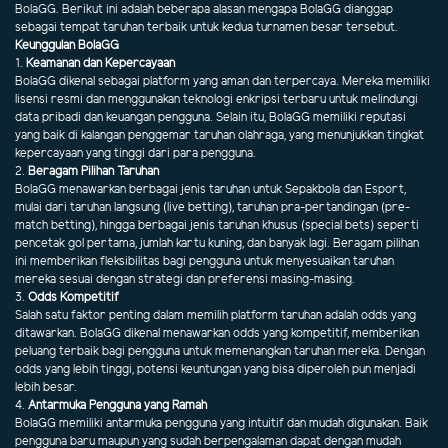
BolaGG. Berikut ini adalah beberapa alasan mengapa BolaGG dianggap
sebagai tempat taruhan terbaik untuk kedua turnamen besar tersebut.
Keunggulan BolaGG
1.
Keamanan dan Kepercayaan
BolaGG dikenal sebagai platform yang aman dan terpercaya. Mereka memiliki
lisensi resmi dan menggunakan teknologi enkripsi terbaru untuk melindungi
data pribadi dan keuangan pengguna. Selain itu, BolaGG memiliki reputasi
yang baik di kalangan penggemar taruhan olahraga, yang menunjukkan tingkat
kepercayaan yang tinggi dari para pengguna.
2.
Beragam Pilihan Taruhan
BolaGG menawarkan berbagai jenis taruhan untuk Sepakbola dan Esport,
mulai dari taruhan langsung (live betting), taruhan pra-pertandingan (pre-
match betting), hingga berbagai jenis taruhan khusus (special bets) seperti
pencetak gol pertama, jumlah kartu kuning, dan banyak lagi. Beragam pilihan
ini memberikan fleksibilitas bagi pengguna untuk menyesuaikan taruhan
mereka sesuai dengan strategi dan preferensi masing-masing.
3.
Odds Kompetitif
Salah satu faktor penting dalam memilih platform taruhan adalah odds yang
ditawarkan. BolaGG dikenal menawarkan odds yang kompetitif, memberikan
peluang terbaik bagi pengguna untuk memenangkan taruhan mereka. Dengan
odds yang lebih tinggi, potensi keuntungan yang bisa diperoleh pun menjadi
lebih besar.
4.
Antarmuka Pengguna yang Ramah
BolaGG memiliki antarmuka pengguna yang intuitif dan mudah digunakan. Baik
pengguna baru maupun yang sudah berpengalaman dapat dengan mudah