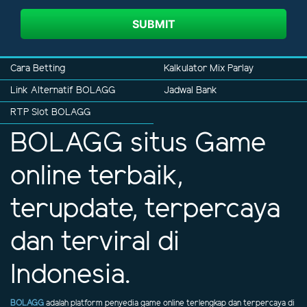
SUBMIT
Cara Betting
Kalkulator Mix Parlay
Link Alternatif BOLAGG
Jadwal Bank
RTP Slot BOLAGG
BOLAGG situs Game
online terbaik,
terupdate, terpercaya
dan terviral di
Indonesia.
BOLAGG
adalah platform penyedia game online terlengkap dan terpercaya di