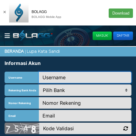
×
BOLAGG
Download
BOLAGG Mobile App
MASUK
DAFTAR
Lupa Kata Sandi
BERANDA
Informasi Akun
Username
Rekening Bank Anda
Nomor Rekening
Email